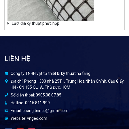
Lưới địa kỹ thuật phức hợp
LIÊN HỆ
Công ty TNHH vật tư thiết bị kỹ thuật hạ tầng
Địa chỉ:
Phòng 1303 nhà 25T1, Trung Hòa Nhân Chính, Cầu Giấy,
HN - CN 185 QL1A, Thủ Đức, HCM
Số điện thoại:
0905.08.07.85
Hotline:
0915.811.999
Email:
cuong.teinco@gmail.com
Website:
vngeo.com