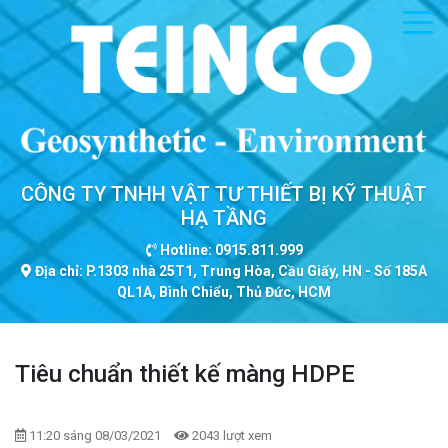
CÔNG TY TNHH VẬT TƯ THIẾT BỊ KỸ THUẬT
HẠ TẦNG
Hotline: 0915.811.999
Địa chỉ: P.1303 nhà 25T1, Trung Hòa, Cầu Giấy, HN - Số 185A
QL1A, Bình Chiểu, Thủ Đức, HCM
Tiêu chuẩn thiết kế màng HDPE
11:20 sáng 08/03/2021
2043 lượt xem