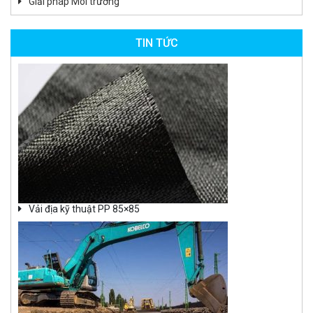
Giải pháp Môi trường
TIN TỨC
Vải địa kỹ thuật PP 85×85