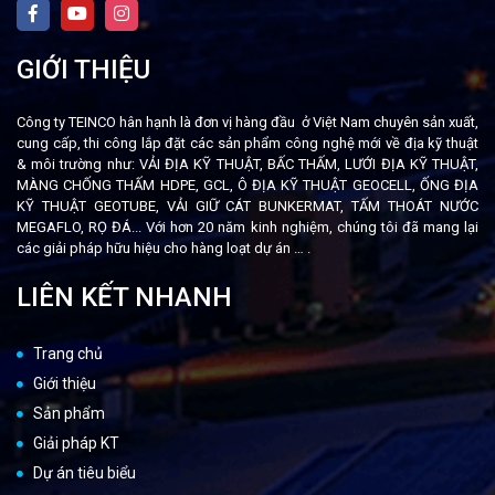
GIỚI THIỆU
Công ty TEINCO hân hạnh là đơn vị hàng đầu ở Việt Nam chuyên sản xuất,
cung cấp, thi công lắp đặt các sản phẩm công nghệ mới về địa kỹ thuật
& môi trường như: VẢI ĐỊA KỸ THUẬT, BẤC THẤM, LƯỚI ĐỊA KỸ THUẬT,
MÀNG CHỐNG THẤM HDPE, GCL, Ô ĐỊA KỸ THUẬT GEOCELL, ỐNG ĐỊA
KỸ THUẬT GEOTUBE, VẢI GIỮ CÁT BUNKERMAT, TẤM THOÁT NƯỚC
MEGAFLO, RỌ ĐÁ... Với hơn 20 năm kinh nghiệm, chúng tôi đã mang lại
các giải pháp hữu hiệu cho hàng loạt dự án …
.
LIÊN KẾT NHANH
Trang chủ
Giới thiệu
Sản phẩm
Giải pháp KT
Dự án tiêu biểu