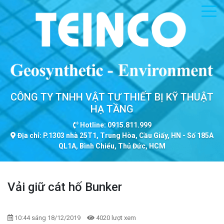
CÔNG TY TNHH VẬT TƯ THIẾT BỊ KỸ THUẬT
HẠ TẦNG
Hotline: 0915.811.999
Địa chỉ: P.1303 nhà 25T1, Trung Hòa, Cầu Giấy, HN - Số 185A
QL1A, Bình Chiểu, Thủ Đức, HCM
Vải giữ cát hố Bunker
10:44 sáng 18/12/2019
4020 lượt xem