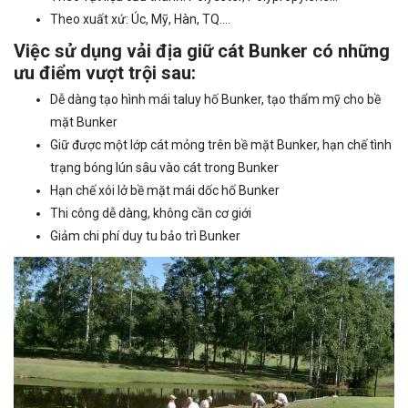
Theo xuất xứ: Úc, Mỹ, Hàn, TQ….
Việc sử dụng vải địa giữ cát Bunker có những
ưu điểm vượt trội sau:
Dễ dàng tạo hình mái taluy hố Bunker, tạo thẩm mỹ cho bề
mặt Bunker
Giữ được một lớp cát mỏng trên bề mặt Bunker, hạn chế tình
trạng bóng lún sâu vào cát trong Bunker
Hạn chế xói lở bề mặt mái dốc hố Bunker
Thi công dễ dàng, không cần cơ giới
Giảm chi phí duy tu bảo trì Bunker