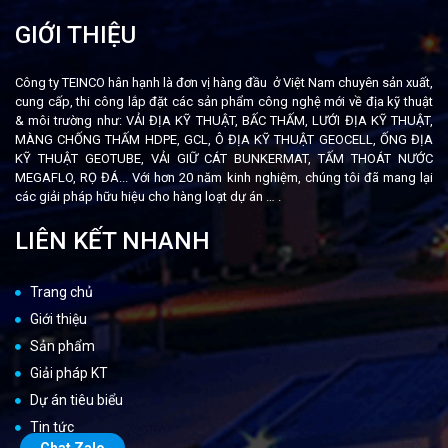
GIỚI THIỆU
Công ty TEINCO hân hạnh là đơn vị hàng đầu ở Việt Nam chuyên sản xuất,
cung cấp, thi công lắp đặt các sản phẩm công nghệ mới về địa kỹ thuật
& môi trường như: VẢI ĐỊA KỸ THUẬT, BẤC THẤM, LƯỚI ĐỊA KỸ THUẬT,
MÀNG CHỐNG THẤM HDPE, GCL, Ô ĐỊA KỸ THUẬT GEOCELL, ỐNG ĐỊA
KỸ THUẬT GEOTUBE, VẢI GIỮ CÁT BUNKERMAT, TẤM THOÁT NƯỚC
MEGAFLO, RỌ ĐÁ... Với hơn 20 năm kinh nghiệm, chúng tôi đã mang lại
các giải pháp hữu hiệu cho hàng loạt dự án …
.
LIÊN KẾT NHANH
Trang chủ
Giới thiệu
Sản phẩm
Giải pháp KT
Dự án tiêu biểu
Tin tức