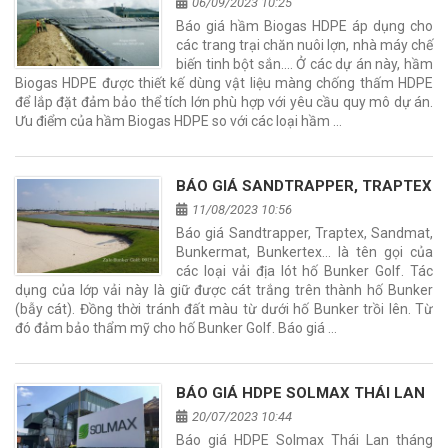
06/09/2023 10:25
Báo giá hầm Biogas HDPE áp dụng cho
các trang trại chăn nuôi lợn, nhà máy chế
biến tinh bột sắn.... Ở các dự án này, hầm
Biogas HDPE được thiết kế dùng vật liệu màng chống thấm HDPE
để lắp đặt đảm bảo thể tích lớn phù hợp với yêu cầu quy mô dự án.
Ưu điểm của hầm Biogas HDPE so với các loại hầm …
BÁO GIÁ SANDTRAPPER, TRAPTEX
11/08/2023 10:56
Báo giá Sandtrapper, Traptex, Sandmat,
Bunkermat, Bunkertex... là tên gọi của
các loại vải địa lót hố Bunker Golf. Tác
dụng của lớp vải này là giữ được cát trắng trên thành hố Bunker
(bẫy cát). Đồng thời tránh đất màu từ dưới hố Bunker trồi lên. Từ
đó đảm bảo thẩm mỹ cho hố Bunker Golf. Báo giá …
BÁO GIÁ HDPE SOLMAX THÁI LAN
20/07/2023 10:44
Báo giá HDPE Solmax Thái Lan tháng