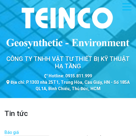
CÔNG TY TNHH VẬT TƯ THIẾT BỊ KỸ THUẬT
HẠ TẦNG
Hotline: 0915.811.999
Địa chỉ: P.1303 nhà 25T1, Trung Hòa, Cầu Giấy, HN - Số 185A
QL1A, Bình Chiểu, Thủ Đức, HCM
Tin tức
Báo giá