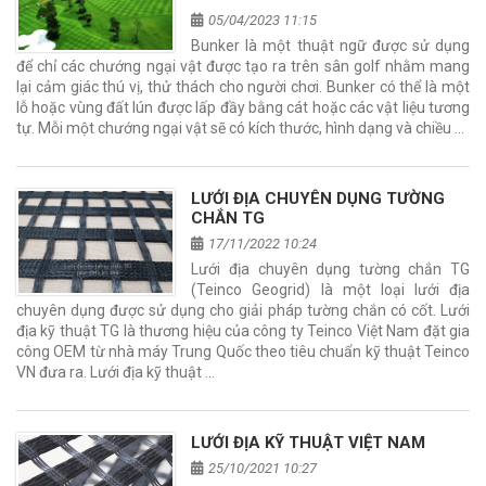
05/04/2023 11:15
Bunker là một thuật ngữ được sử dụng
để chỉ các chướng ngại vật được tạo ra trên sân golf nhằm mang
lại cảm giác thú vị, thử thách cho người chơi. Bunker có thể là một
lỗ hoặc vùng đất lún được lấp đầy bằng cát hoặc các vật liệu tương
tự. Mỗi một chướng ngại vật sẽ có kích thước, hình dạng và chiều …
LƯỚI ĐỊA CHUYÊN DỤNG TƯỜNG
CHẮN TG
17/11/2022 10:24
Lưới địa chuyên dụng tường chắn TG
(Teinco Geogrid) là một loại lưới địa
chuyên dụng được sử dụng cho giải pháp tường chắn có cốt. Lưới
địa kỹ thuật TG là thương hiệu của công ty Teinco Việt Nam đặt gia
công OEM từ nhà máy Trung Quốc theo tiêu chuẩn kỹ thuật Teinco
VN đưa ra. Lưới địa kỹ thuật …
LƯỚI ĐỊA KỸ THUẬT VIỆT NAM
25/10/2021 10:27