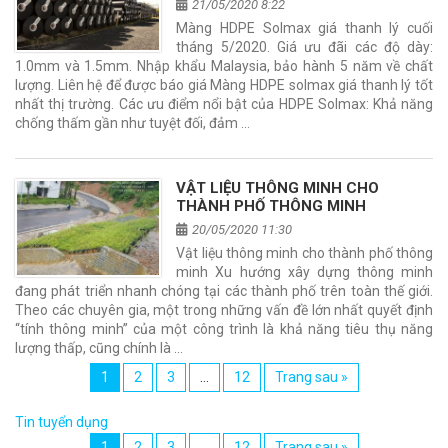
21/05/2020 8:22
Màng HDPE Solmax giá thanh lý cuối
tháng 5/2020. Giá ưu đãi các độ dày:
1.0mm và 1.5mm. Nhập khẩu Malaysia, bảo hành 5 năm về chất
lượng. Liên hệ để được báo giá Màng HDPE solmax giá thanh lý tốt
nhất thị trường. Các ưu điểm nổi bật của HDPE Solmax: Khả năng
chống thấm gần như tuyệt đối, đảm …
VẬT LIỆU THÔNG MINH CHO
THÀNH PHỐ THÔNG MINH
20/05/2020 11:30
Vật liệu thông minh cho thành phố thông
minh Xu hướng xây dựng thông minh
đang phát triển nhanh chóng tại các thành phố trên toàn thế giới.
Theo các chuyên gia, một trong những vấn đề lớn nhất quyết định
“tính thông minh” của một công trình là khả năng tiêu thụ năng
lượng thấp, cũng chính là …
1
2
3
…
12
Trang sau »
Tin tuyển dụng
1
2
3
…
12
Trang sau »