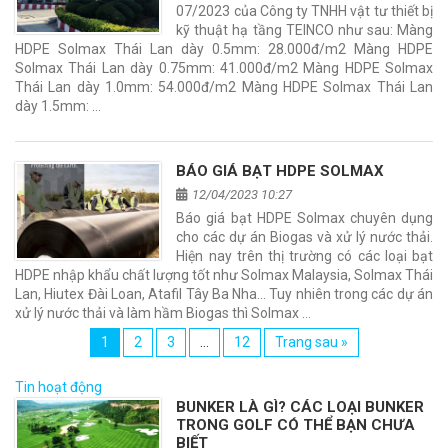
07/2023 của Công ty TNHH vật tư thiết bị
kỹ thuật hạ tầng TEINCO như sau: Màng
HDPE Solmax Thái Lan dày 0.5mm: 28.000đ/m2 Màng HDPE
Solmax Thái Lan dày 0.75mm: 41.000đ/m2 Màng HDPE Solmax
Thái Lan dày 1.0mm: 54.000đ/m2 Màng HDPE Solmax Thái Lan
dày 1.5mm: …
BÁO GIÁ BẠT HDPE SOLMAX
12/04/2023 10:27
Báo giá bạt HDPE Solmax chuyên dụng
cho các dự án Biogas và xử lý nước thải.
Hiện nay trên thị trường có các loại bạt
HDPE nhập khẩu chất lượng tốt như Solmax Malaysia, Solmax Thái
Lan, Hiutex Đài Loan, Atafil Tây Ba Nha... Tuy nhiên trong các dự án
xử lý nước thải và làm hầm Biogas thì Solmax …
1
2
3
…
12
Trang sau »
Tin hoạt động
BUNKER LÀ GÌ? CÁC LOẠI BUNKER
TRONG GOLF CÓ THỂ BẠN CHƯA
BIẾT