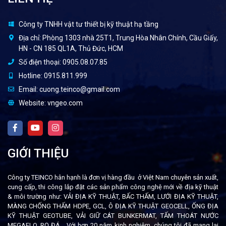
Công ty TNHH vật tư thiết bị kỹ thuật hạ tầng
Địa chỉ:
Phòng 1303 nhà 25T1, Trung Hòa Nhân Chính, Cầu Giấy,
HN - CN 185 QL1A, Thủ Đức, HCM
Số điện thoại:
0905.08.07.85
Hotline:
0915.811.999
Email:
cuong.teinco@gmail.com
Website:
vngeo.com
GIỚI THIỆU
Công ty TEINCO hân hạnh là đơn vị hàng đầu ở Việt Nam chuyên sản xuất,
cung cấp, thi công lắp đặt các sản phẩm công nghệ mới về địa kỹ thuật
& môi trường như: VẢI ĐỊA KỸ THUẬT, BẤC THẤM, LƯỚI ĐỊA KỸ THUẬT,
MÀNG CHỐNG THẤM HDPE, GCL, Ô ĐỊA KỸ THUẬT GEOCELL, ỐNG ĐỊA
KỸ THUẬT GEOTUBE, VẢI GIỮ CÁT BUNKERMAT, TẤM THOÁT NƯỚC
MEGAFLO, RỌ ĐÁ... Với hơn 20 năm kinh nghiệm, chúng tôi đã mang lại