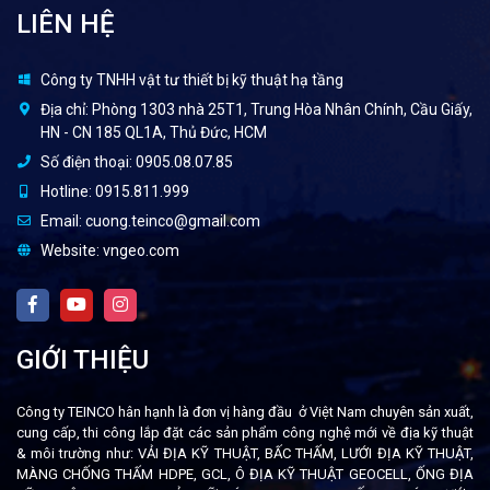
LIÊN HỆ
Công ty TNHH vật tư thiết bị kỹ thuật hạ tầng
Địa chỉ:
Phòng 1303 nhà 25T1, Trung Hòa Nhân Chính, Cầu Giấy,
HN - CN 185 QL1A, Thủ Đức, HCM
Số điện thoại:
0905.08.07.85
Hotline:
0915.811.999
Email:
cuong.teinco@gmail.com
Website:
vngeo.com
GIỚI THIỆU
Công ty TEINCO hân hạnh là đơn vị hàng đầu ở Việt Nam chuyên sản xuất,
cung cấp, thi công lắp đặt các sản phẩm công nghệ mới về địa kỹ thuật
& môi trường như: VẢI ĐỊA KỸ THUẬT, BẤC THẤM, LƯỚI ĐỊA KỸ THUẬT,
MÀNG CHỐNG THẤM HDPE, GCL, Ô ĐỊA KỸ THUẬT GEOCELL, ỐNG ĐỊA