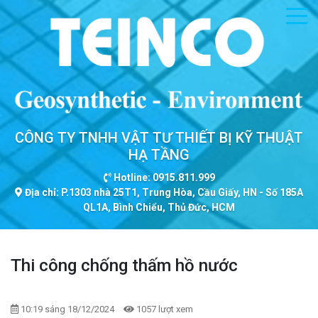
CÔNG TY TNHH VẬT TƯ THIẾT BỊ KỸ THUẬT
HẠ TẦNG
Hotline: 0915.811.999
Địa chỉ: P.1303 nhà 25T1, Trung Hòa, Cầu Giấy, HN - Số 185A
QL1A, Bình Chiểu, Thủ Đức, HCM
Thi công chống thấm hồ nước
10:19 sáng 18/12/2024
1057 lượt xem