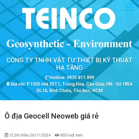
CÔNG TY TNHH VẬT TƯ THIẾT BỊ KỸ THUẬT
HẠ TẦNG
Hotline: 0915.811.999
Địa chỉ: P.1303 nhà 25T1, Trung Hòa, Cầu Giấy, HN - Số 185A
QL1A, Bình Chiểu, Thủ Đức, HCM
Ô địa Geocell Neoweb giá rẻ
12:28 chiều 26/11/2024
853 lượt xem