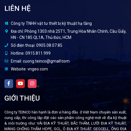
LIÊN HỆ
Công ty TNHH vật tư thiết bị kỹ thuật hạ tầng
Địa chỉ:
Phòng 1303 nhà 25T1, Trung Hòa Nhân Chính, Cầu Giấy,
HN - CN 185 QL1A, Thủ Đức, HCM
Số điện thoại:
0905.08.07.85
Hotline:
0915.811.999
Email:
cuong.teinco@gmail.com
Website:
vngeo.com
GIỚI THIỆU
Công ty TEINCO hân hạnh là đơn vị hàng đầu ở Việt Nam chuyên sản xuất,
cung cấp, thi công lắp đặt các sản phẩm công nghệ mới về địa kỹ thuật
& môi trường như: VẢI ĐỊA KỸ THUẬT, BẤC THẤM, LƯỚI ĐỊA KỸ THUẬT,
MÀNG CHỐNG THẤM HDPE, GCL, Ô ĐỊA KỸ THUẬT GEOCELL, ỐNG ĐỊA