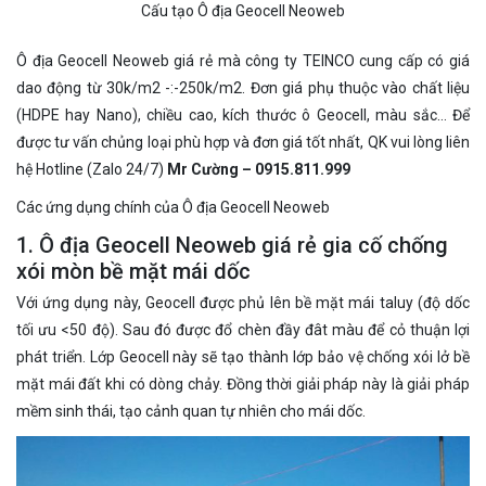
Cấu tạo Ô địa Geocell Neoweb
Ô địa Geocell Neoweb giá rẻ mà công ty TEINCO cung cấp có giá
dao động từ 30k/m2 -:-250k/m2. Đơn giá phụ thuộc vào chất liệu
(HDPE hay Nano), chiều cao, kích thước ô Geocell, màu sắc… Để
được tư vấn chủng loại phù hợp và đơn giá tốt nhất, QK vui lòng liên
hệ Hotline (Zalo 24/7)
Mr Cường – 0915.811.999
Các ứng dụng chính của Ô địa Geocell Neoweb
1. Ô địa Geocell Neoweb giá rẻ gia cố chống
xói mòn bề mặt mái dốc
Với ứng dụng này, Geocell được phủ lên bề mặt mái taluy (độ dốc
tối ưu <50 độ). Sau đó được đổ chèn đầy đât màu để cỏ thuận lợi
phát triển. Lớp Geocell này sẽ tạo thành lớp bảo vệ chống xói lở bề
mặt mái đất khi có dòng chảy. Đồng thời giải pháp này là giải pháp
mềm sinh thái, tạo cảnh quan tự nhiên cho mái dốc.